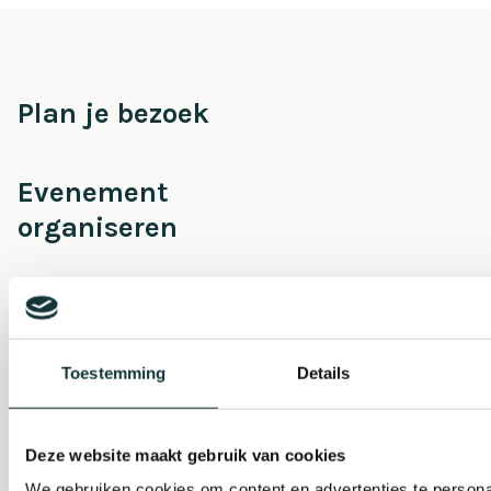
Plan je bezoek
Evenement
organiseren
Steun ons
Toestemming
Details
Orgel Masterclass
Auditie
Deze website maakt gebruik van cookies
We gebruiken cookies om content en advertenties te persona