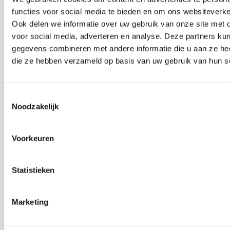
De Pieterskerk als
functies voor social media te bieden en om ons websiteverke
museum
Ook delen we informatie over uw gebruik van onze site met 
voor social media, adverteren en analyse. Deze partners ku
gegevens combineren met andere informatie die u aan ze heef
Onderhoud &
die ze hebben verzameld op basis van uw gebruik van hun s
Restauratie
Toestemmingsselectie
Noodzakelijk
Café Pieter
Voorkeuren
Escaperoom
Statistieken
Pilgrim Museum
Marketing
Gravensteen