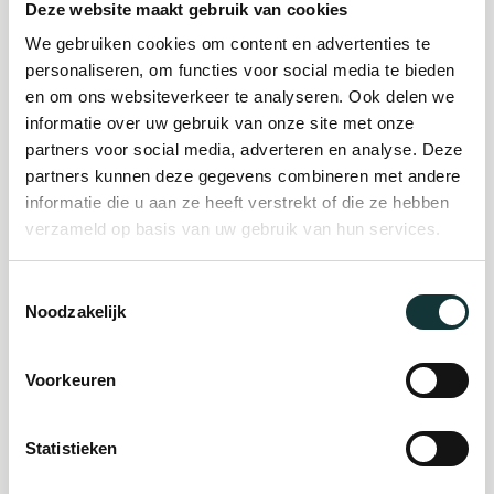
Deze website maakt gebruik van cookies
We gebruiken cookies om content en advertenties te
Plan je bezoek
personaliseren, om functies voor social media te bieden
en om ons websiteverkeer te analyseren. Ook delen we
informatie over uw gebruik van onze site met onze
Evenement
partners voor social media, adverteren en analyse. Deze
partners kunnen deze gegevens combineren met andere
organiseren
informatie die u aan ze heeft verstrekt of die ze hebben
verzameld op basis van uw gebruik van hun services.
Steun ons
Toestemmingsselectie
Noodzakelijk
Orgel Masterclass
Auditie
Voorkeuren
Statistieken
De Pieterskerk als
museum