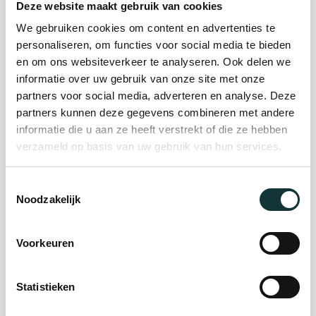
Deze website maakt gebruik van cookies
We gebruiken cookies om content en advertenties te
Plan je bezoek
personaliseren, om functies voor social media te bieden
en om ons websiteverkeer te analyseren. Ook delen we
informatie over uw gebruik van onze site met onze
Evenement
partners voor social media, adverteren en analyse. Deze
partners kunnen deze gegevens combineren met andere
organiseren
informatie die u aan ze heeft verstrekt of die ze hebben
verzameld op basis van uw gebruik van hun services.
Steun ons
Toestemmingsselectie
Noodzakelijk
Orgel Masterclass
Auditie
Voorkeuren
Statistieken
De Pieterskerk als
museum