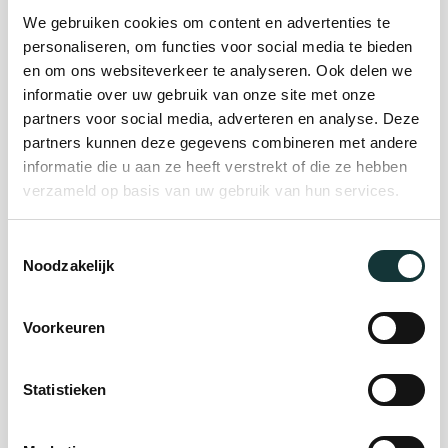
We gebruiken cookies om content en advertenties te
personaliseren, om functies voor social media te bieden
Plan je bezoek
en om ons websiteverkeer te analyseren. Ook delen we
informatie over uw gebruik van onze site met onze
partners voor social media, adverteren en analyse. Deze
Evenement
partners kunnen deze gegevens combineren met andere
organiseren
informatie die u aan ze heeft verstrekt of die ze hebben
verzameld op basis van uw gebruik van hun services.
Steun ons
Toestemmingsselectie
Noodzakelijk
Orgel Masterclass
Voorkeuren
Auditie
Statistieken
De Pieterskerk als
museum