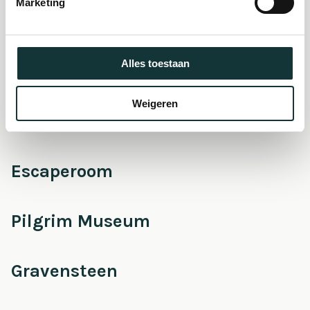
Marketing
Onderhoud &
Alles toestaan
Restauratie
Weigeren
Café Pieter
Escaperoom
Pilgrim Museum
Gravensteen