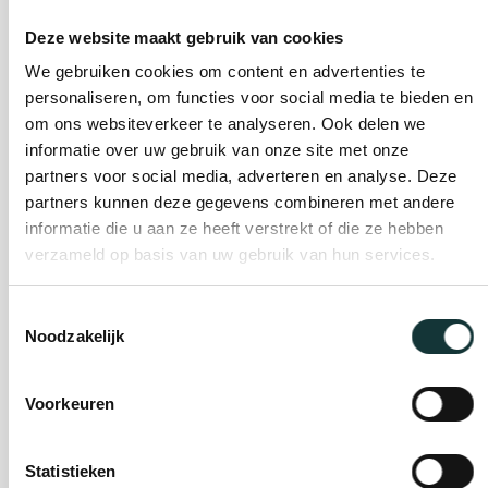
Deze website maakt gebruik van cookies
Plan je bezoek
We gebruiken cookies om content en advertenties te
personaliseren, om functies voor social media te bieden en
om ons websiteverkeer te analyseren. Ook delen we
Evenement
informatie over uw gebruik van onze site met onze
organiseren
partners voor social media, adverteren en analyse. Deze
partners kunnen deze gegevens combineren met andere
informatie die u aan ze heeft verstrekt of die ze hebben
Steun ons
verzameld op basis van uw gebruik van hun services.
Toestemmingsselectie
Orgel Masterclass
Noodzakelijk
Auditie
Voorkeuren
De Pieterskerk als
Statistieken
museum