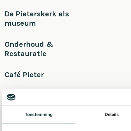
De Pieterskerk als
museum
Onderhoud &
Restauratie
Café Pieter
Escaperoom
Toestemming
Details
Pilgrim Museum