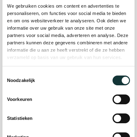
Plan je bezoek
We gebruiken cookies om content en advertenties te
personaliseren, om functies voor social media te bieden
en om ons websiteverkeer te analyseren. Ook delen we
Evenement
informatie over uw gebruik van onze site met onze
partners voor social media, adverteren en analyse. Deze
organiseren
partners kunnen deze gegevens combineren met andere
informatie die u aan ze heeft verstrekt of die ze hebben
verzameld op basis van uw gebruik van hun services.
Steun ons
Toestemmingsselectie
Noodzakelijk
Orgel Masterclass
Auditie
Voorkeuren
De Pieterskerk als
Statistieken
museum