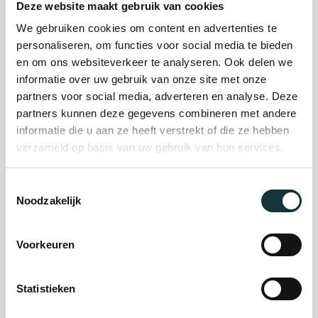
Deze website maakt gebruik van cookies
We gebruiken cookies om content en advertenties te
Plan je bezoek
personaliseren, om functies voor social media te bieden
en om ons websiteverkeer te analyseren. Ook delen we
informatie over uw gebruik van onze site met onze
Evenement
partners voor social media, adverteren en analyse. Deze
partners kunnen deze gegevens combineren met andere
organiseren
informatie die u aan ze heeft verstrekt of die ze hebben
verzameld op basis van uw gebruik van hun services.
Steun ons
Toestemmingsselectie
Noodzakelijk
Orgel Masterclass
Auditie
Voorkeuren
Statistieken
De Pieterskerk als
museum