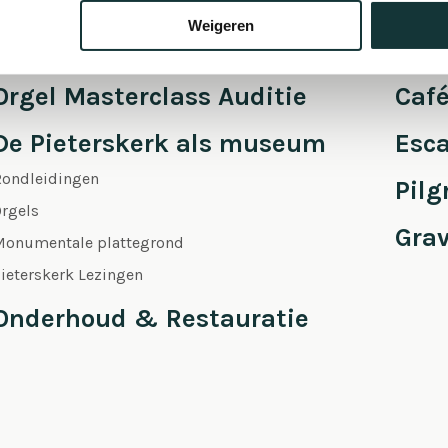
Weigeren
Orgel Masterclass Auditie
Café
De Pieterskerk als museum
Esc
Rondleidingen
Pil
rgels
Gra
Monumentale plattegrond
ieterskerk Lezingen
Onderhoud & Restauratie