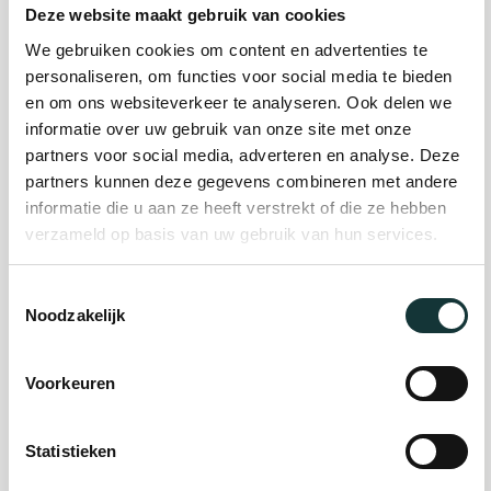
Deze website maakt gebruik van cookies
We gebruiken cookies om content en advertenties te
Plan je bezoek
personaliseren, om functies voor social media te bieden
en om ons websiteverkeer te analyseren. Ook delen we
informatie over uw gebruik van onze site met onze
Evenement
partners voor social media, adverteren en analyse. Deze
organiseren
partners kunnen deze gegevens combineren met andere
informatie die u aan ze heeft verstrekt of die ze hebben
verzameld op basis van uw gebruik van hun services.
Steun ons
Toestemmingsselectie
Noodzakelijk
Orgel Masterclass
Auditie
Voorkeuren
De Pieterskerk als
Statistieken
museum