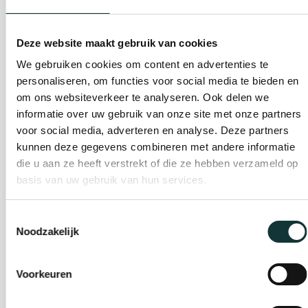
Plan je bezoek
Deze website maakt gebruik van cookies
We gebruiken cookies om content en advertenties te
personaliseren, om functies voor social media te bieden en
Evenement
om ons websiteverkeer te analyseren. Ook delen we
organiseren
informatie over uw gebruik van onze site met onze partners
voor social media, adverteren en analyse. Deze partners
kunnen deze gegevens combineren met andere informatie
Steun ons
die u aan ze heeft verstrekt of die ze hebben verzameld op
basis van uw gebruik van hun services.
Orgel Masterclass
Toestemmingsselectie
Noodzakelijk
Auditie
Voorkeuren
De Pieterskerk als
museum