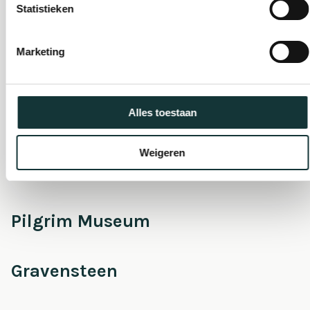
Statistieken
Onderhoud &
Marketing
Restauratie
Alles toestaan
Café Pieter
Weigeren
Escaperoom
Pilgrim Museum
Gravensteen