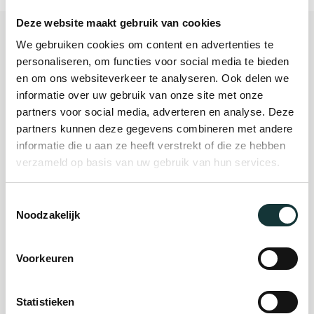
Deze website maakt gebruik van cookies
We gebruiken cookies om content en advertenties te
personaliseren, om functies voor social media te bieden
Plan je bezoek
en om ons websiteverkeer te analyseren. Ook delen we
informatie over uw gebruik van onze site met onze
partners voor social media, adverteren en analyse. Deze
Evenement
partners kunnen deze gegevens combineren met andere
informatie die u aan ze heeft verstrekt of die ze hebben
organiseren
verzameld op basis van uw gebruik van hun services.
Steun ons
Toestemmingsselectie
Noodzakelijk
Orgel Masterclass
Voorkeuren
Auditie
Statistieken