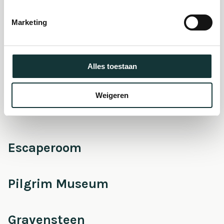
De Pieterskerk als
museum
Marketing
Onderhoud &
Alles toestaan
Restauratie
Weigeren
Café Pieter
Escaperoom
Pilgrim Museum
Gravensteen