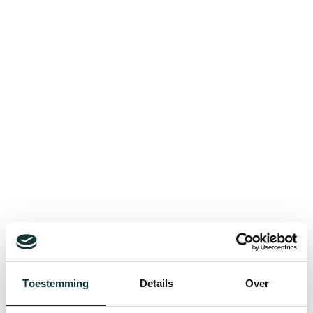
Bekijk alle blogberichten
Toestemming
Details
Over