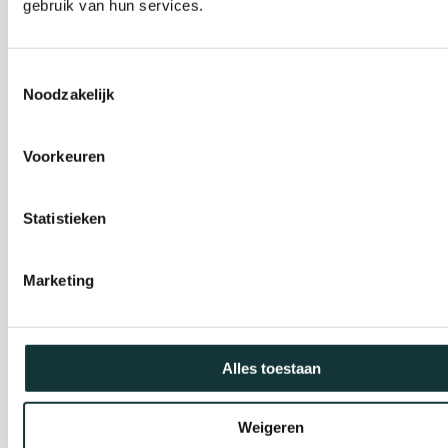
De Pieterskerk als
gebruik van hun services.
museum
Toestemmingsselectie
Noodzakelijk
Onderhoud &
Restauratie
Voorkeuren
Café Pieter
Statistieken
Escaperoom
Marketing
Pilgrim Museum
Alles toestaan
Gravensteen
Weigeren