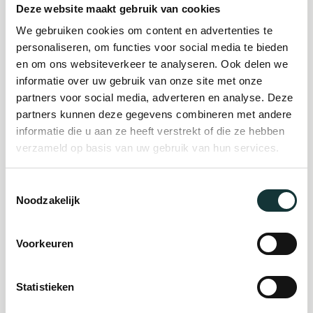
Deze website maakt gebruik van cookies
We gebruiken cookies om content en advertenties te
Plan je bezoek
personaliseren, om functies voor social media te bieden
en om ons websiteverkeer te analyseren. Ook delen we
informatie over uw gebruik van onze site met onze
Evenement
partners voor social media, adverteren en analyse. Deze
partners kunnen deze gegevens combineren met andere
organiseren
informatie die u aan ze heeft verstrekt of die ze hebben
verzameld op basis van uw gebruik van hun services.
Steun ons
Toestemmingsselectie
Noodzakelijk
Orgel Masterclass
Auditie
Voorkeuren
Statistieken
De Pieterskerk als