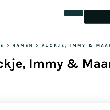
Tickets
E
 > 
RAMEN
 > 
AUCKJE, IMMY & MAA
ckje, Immy & Maar