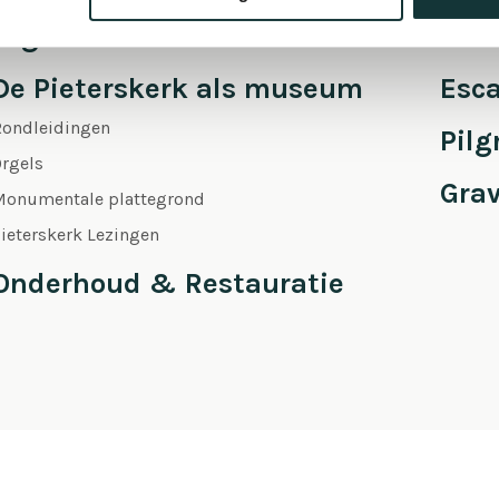
Orgel Masterclass Auditie
Café
De Pieterskerk als museum
Esc
Rondleidingen
Pil
rgels
Gra
Monumentale plattegrond
ieterskerk Lezingen
Onderhoud & Restauratie