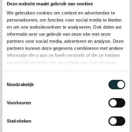
Deze website maakt gebruik van cookies
We gebruiken cookies om content en advertenties te
Plan je bezoek
personaliseren, om functies voor social media te bieden
en om ons websiteverkeer te analyseren. Ook delen we
informatie over uw gebruik van onze site met onze
Evenement
partners voor social media, adverteren en analyse. Deze
partners kunnen deze gegevens combineren met andere
organiseren
informatie die u aan ze heeft verstrekt of die ze hebben
verzameld op basis van uw gebruik van hun services.
Steun ons
Toestemmingsselectie
Noodzakelijk
Orgel Masterclass
Auditie
Voorkeuren
Statistieken
De Pieterskerk als