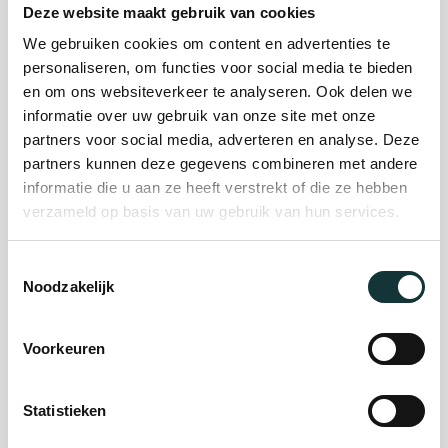
Deze website maakt gebruik van cookies
We gebruiken cookies om content en advertenties te
Plan je bezoek
personaliseren, om functies voor social media te bieden
en om ons websiteverkeer te analyseren. Ook delen we
informatie over uw gebruik van onze site met onze
Evenement
partners voor social media, adverteren en analyse. Deze
partners kunnen deze gegevens combineren met andere
organiseren
informatie die u aan ze heeft verstrekt of die ze hebben
verzameld op basis van uw gebruik van hun services.
Steun ons
Toestemmingsselectie
Noodzakelijk
Orgel Masterclass
Auditie
Voorkeuren
Statistieken
De Pieterskerk als