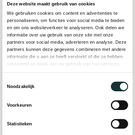
Deze website maakt gebruik van cookies
We gebruiken cookies om content en advertenties te
Plan je bezoek
personaliseren, om functies voor social media te bieden
en om ons websiteverkeer te analyseren. Ook delen we
informatie over uw gebruik van onze site met onze
Evenement
partners voor social media, adverteren en analyse. Deze
partners kunnen deze gegevens combineren met andere
organiseren
informatie die u aan ze heeft verstrekt of die ze hebben
verzameld op basis van uw gebruik van hun services.
Steun ons
Toestemmingsselectie
Noodzakelijk
Orgel Masterclass
Auditie
Voorkeuren
Statistieken
De Pieterskerk als