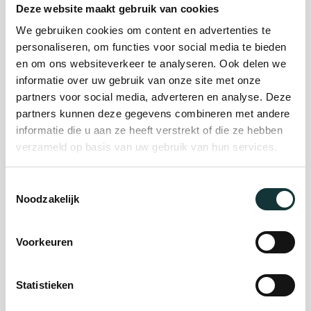
Deze website maakt gebruik van cookies
We gebruiken cookies om content en advertenties te
Plan je bezoek
personaliseren, om functies voor social media te bieden
en om ons websiteverkeer te analyseren. Ook delen we
informatie over uw gebruik van onze site met onze
Evenement
partners voor social media, adverteren en analyse. Deze
partners kunnen deze gegevens combineren met andere
organiseren
informatie die u aan ze heeft verstrekt of die ze hebben
verzameld op basis van uw gebruik van hun services.
Steun ons
Toestemmingsselectie
Noodzakelijk
Orgel Masterclass
Auditie
Voorkeuren
Statistieken
De Pieterskerk als