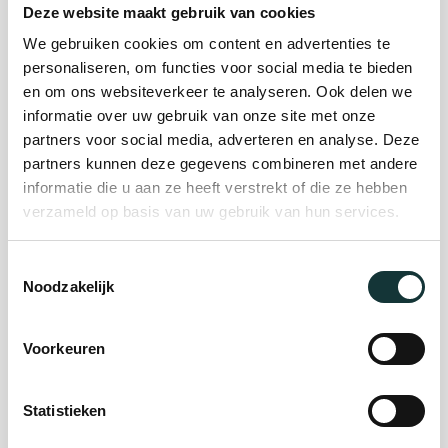
Deze website maakt gebruik van cookies
We gebruiken cookies om content en advertenties te
Plan je bezoek
personaliseren, om functies voor social media te bieden
en om ons websiteverkeer te analyseren. Ook delen we
informatie over uw gebruik van onze site met onze
Evenement
partners voor social media, adverteren en analyse. Deze
partners kunnen deze gegevens combineren met andere
organiseren
informatie die u aan ze heeft verstrekt of die ze hebben
verzameld op basis van uw gebruik van hun services.
Steun ons
Toestemmingsselectie
Noodzakelijk
Orgel Masterclass
Auditie
Voorkeuren
Statistieken
De Pieterskerk als