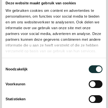
Deze website maakt gebruik van cookies
We gebruiken cookies om content en advertenties te
Plan je bezoek
personaliseren, om functies voor social media te bieden
en om ons websiteverkeer te analyseren. Ook delen we
informatie over uw gebruik van onze site met onze
Evenement
partners voor social media, adverteren en analyse. Deze
partners kunnen deze gegevens combineren met andere
organiseren
informatie die u aan ze heeft verstrekt of die ze hebben
verzameld op basis van uw gebruik van hun services.
Steun ons
Toestemmingsselectie
Noodzakelijk
Orgel Masterclass
Auditie
Voorkeuren
Statistieken
De Pieterskerk als