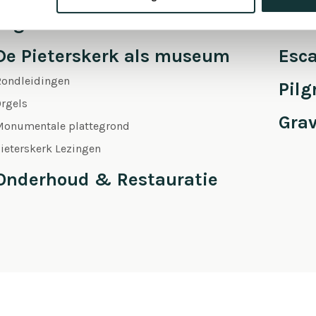
Orgel Masterclass Auditie
Café
De Pieterskerk als museum
Esc
Rondleidingen
Pil
rgels
Gra
Monumentale plattegrond
ieterskerk Lezingen
Onderhoud & Restauratie