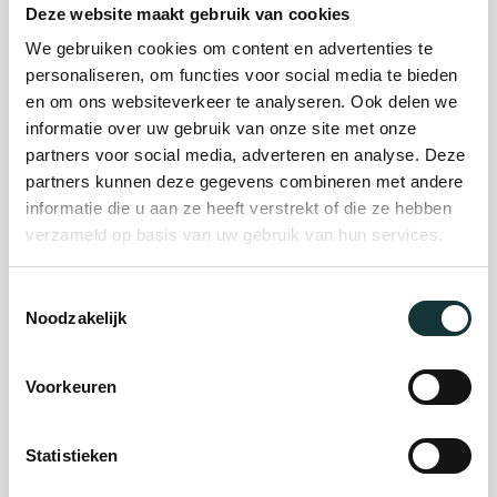
Deze website maakt gebruik van cookies
We gebruiken cookies om content en advertenties te
Plan je bezoek
personaliseren, om functies voor social media te bieden
en om ons websiteverkeer te analyseren. Ook delen we
informatie over uw gebruik van onze site met onze
Evenement
partners voor social media, adverteren en analyse. Deze
partners kunnen deze gegevens combineren met andere
organiseren
informatie die u aan ze heeft verstrekt of die ze hebben
verzameld op basis van uw gebruik van hun services.
Steun ons
Toestemmingsselectie
Noodzakelijk
Orgel Masterclass
Auditie
Voorkeuren
Statistieken
De Pieterskerk als