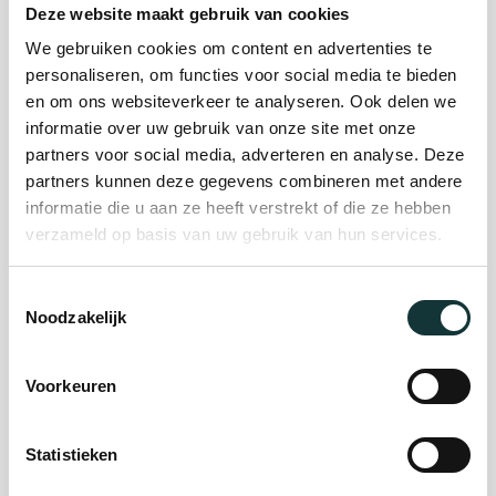
Deze website maakt gebruik van cookies
We gebruiken cookies om content en advertenties te
Plan je bezoek
personaliseren, om functies voor social media te bieden
en om ons websiteverkeer te analyseren. Ook delen we
informatie over uw gebruik van onze site met onze
Evenement
partners voor social media, adverteren en analyse. Deze
partners kunnen deze gegevens combineren met andere
organiseren
informatie die u aan ze heeft verstrekt of die ze hebben
verzameld op basis van uw gebruik van hun services.
Steun ons
Toestemmingsselectie
Noodzakelijk
Orgel Masterclass
Auditie
Voorkeuren
Statistieken
De Pieterskerk als